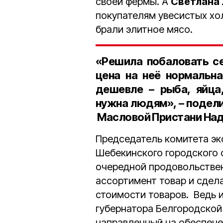
своей фермы. А
Светлана
покупателям увесистых хол
брали элитное мясо.
«Решила побаловать се
цена на неё нормальна
дешевле – рыба, яйца,
нужна людям», – подел
Масловой Пристани На
Председатель комитета эк
Шебекинского городского 
очередной продовольствен
ассортимент товар и сдел
стоимости товаров. Ведь 
губернатора Белгородско
направленный на обеспече