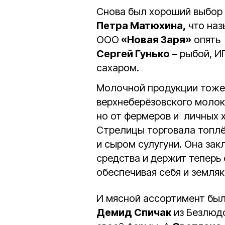
Снова был хороший выбор
Петра Матюхина,
что наз
ООО
«Новая Заря»
опять 
Сергей Гунько
– рыбой, И
сахаром.
Молочной продукции тоже 
верхнеберёзовского моло
но от фермеров и личных 
Стрелицы торговала топлё
и сыром сулугуни. Она за
средства и держит теперь 
обеспечивая себя и земляк
И мясной ассортимент был
Демид Спичак
из Безлюдо