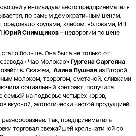
 овощей у индивидуального предпринимателя
ывается, по самым демократичным ценам.
порадовало крупами, хлебом, яблоками, ИП
П
Юрий Снимщиков
– недорогим по цене
стало больше. Она была не только от
козавода «Чао Молокао»
Гургена Саргсяна
,
хозяйств. Скажем,
Алина Пушная
из Второй
ным молоком, творогом, сметаной, сливками
ключила социальный контракт, получила
с семьёй на подворье четырёх коров,
ов вкусной, экологически чистой продукцией.
 разнообразнее. Так, предприниматель
вки торговал свежайшей крольчатиной со