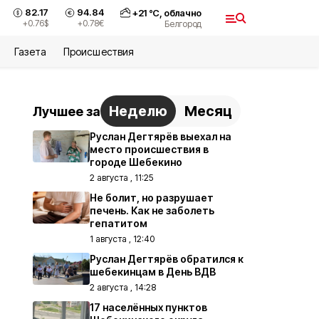
82.17
94.84
+
21
°С,
облачно
+0.76
$
+0.78
€
Белгород
Газета
Происшествия
Неделю
Месяц
Лучшее за
Руслан Дегтярёв выехал на
место происшествия в
городе Шебекино
2 августа , 11:25
Не болит, но разрушает
печень. Как не заболеть
гепатитом
1 августа , 12:40
Руслан Дегтярёв обратился к
шебекинцам в День ВДВ
2 августа , 14:28
17 населённых пунктов