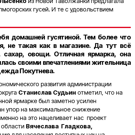
 Лысенко
из Новой Таволжанки предлагала
могорских гусей. И те с удовольствием
бя домашней гусятиной. Тем более что
я, не такая как в магазине. Да тут всё
 сахар, овощи. Отличная ярмарка, она
илась своими впечатлениями жительница
дежда Покутнева.
ономического развития администрации
округа
Станислав Судьин
отметил, что на
ной ярмарке был заметно усилен
ан упор на максимальное снижение
именно на это нацеливает нас проект
й области
Вячеслава Гладкова,
ние для населения доступных цен на