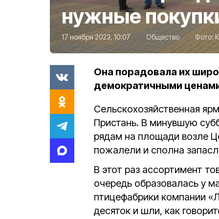
нужные покупки
17 ноября 2023, 10:07
Общество
Фото:
Она порадовала их широ
демократичными ценами
Сельскохозяйственная ярм
Пристань. В минувшую субб
рядам на площади возле Це
пожалели и сполна запасл
В этот раз ассортимент т
очередь образовалась у м
птицефабрики компании «
десяток и шли, как говорит