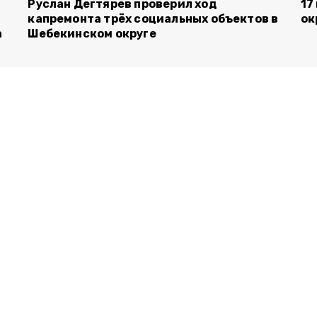
Руслан Дегтярёв проверил ход
17
капремонта трёх социальных объектов в
ок
а
Шебекинском округе