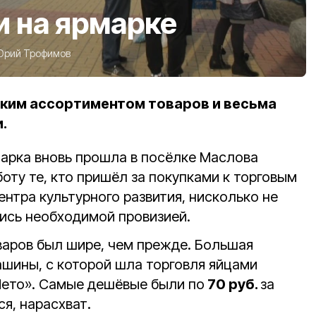
 на ярмарке
Юрий Трофимов
ким ассортиментом товаров и весьма
.
арка вновь прошла в посёлке Маслова
оту те, кто пришёл за покупками к торговым
нтра культурного развития, нисколько не
ись необходимой провизией.
оваров был шире, чем прежде. Большая
ашины, с которой шла торговля яйцами
Лето». Самые дешёвые были по
70 руб.
за
ся, нарасхват.