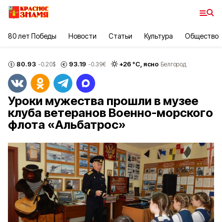
80 лет Победы
Новости
Статьи
Культура
Общество
80.93
93.19
+
26
°С,
ясно
-0.20
$
-0.39
€
Белгород
Уроки мужества прошли в музее
клуба ветеранов Военно-морского
флота «Альбатрос»