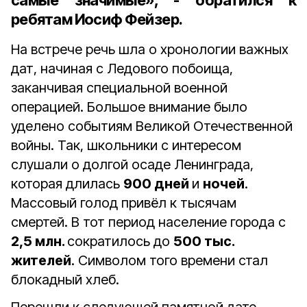
самые значимые», - обратился к
ребятам Иосиф Фейзер.
На встрече речь шла о хронологии важных
дат, начиная с Ледового побоища,
заканчивая специальной военной
операцией. Большое внимание было
уделено событиям Великой Отечественной
войны. Так, школьники с интересом
слушали о долгой осаде Ленинграда,
которая длилась
900 дней
и
ночей
.
Массовый голод привёл к тысячам
смертей. В тот период население города с
2,5 млн.
сократилось до
500 тыс.
жителей
. Символом того времени стал
блокадный хлеб.