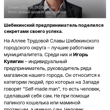
26 мая 2022, 08:28
Общество
Фото:
личный архив Игоря Кулигина
Шебекинский предприниматель поделился
секретами своего успеха.
На Аллее Трудовой Славы Шебекинского
городского округа – лучшие работники
муниципалитета. Среди них и
Игорь
Кулигин
– индивидуальный
предприниматель, руководитель ряда
магазинов нашего города. Он относится к
категории людей, про которых на Западе
говорят "Self-made man", то есть человек,
сделавший себя сам. Не при помощи
папиного кошелька или маминой
протекции, а именно сам. Человек,