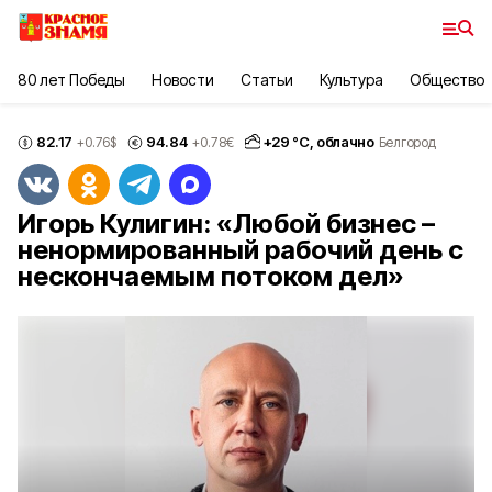
80 лет Победы
Новости
Статьи
Культура
Общество
82.17
94.84
+
29
°С,
облачно
+0.76
$
+0.78
€
Белгород
Игорь Кулигин: «Любой бизнес –
ненормированный рабочий день с
нескончаемым потоком дел»