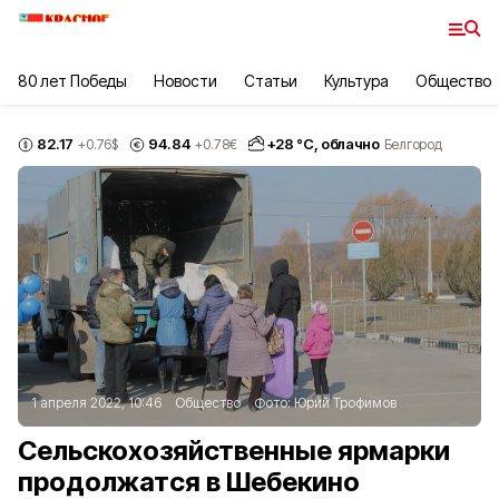
80 лет Победы
Новости
Статьи
Культура
Общество
82.17
94.84
+
28
°С,
облачно
+0.76
$
+0.78
€
Белгород
1 апреля 2022, 10:46
Общество
Фото:
Юрий Трофимов
Сельскохозяйственные ярмарки
продолжатся в Шебекино