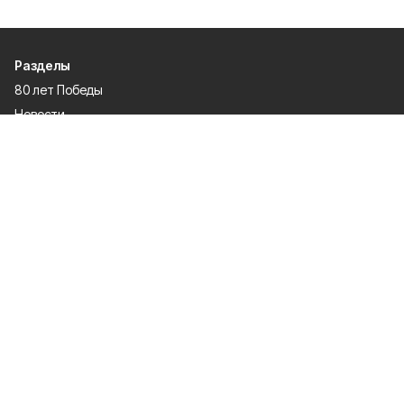
Разделы
80 лет Победы
Новости
Статьи
Культура
Общество
Спорт
Экономика
Спецпроекты
Политика
Газета
Происшествия
Официальные документы
О проекте