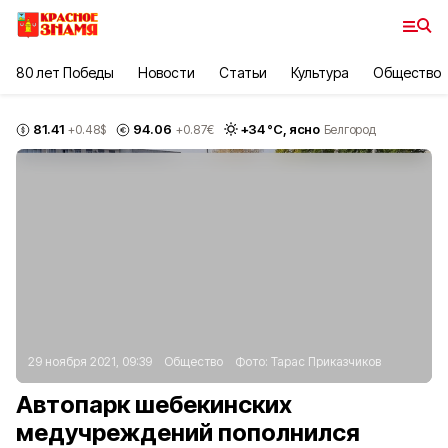
80 лет Победы
Новости
Статьи
Культура
Общество
81.41
94.06
+
34
°С,
ясно
+0.48
$
+0.87
€
Белгород
29 ноября 2021, 09:39
Общество
Фото:
Тарас Приказчиков
Автопарк шебекинских
медучреждений пополнился