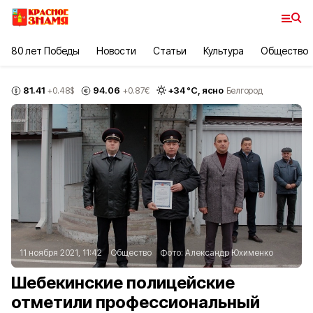
80 лет Победы
Новости
Статьи
Культура
Общество
81.41
94.06
+
34
°С,
ясно
+0.48
$
+0.87
€
Белгород
11 ноября 2021, 11:42
Общество
Фото:
Александр Юхименко
Шебекинские полицейские
отметили профессиональный