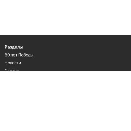
Разделы
80 лет Победы
Новости
Статьи
Культура
Общество
Спорт
Экономика
Спецпроекты
Политика
Газета