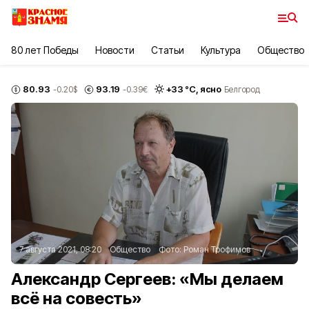
80 лет Победы
Новости
Статьи
Культура
Общество
80.93
93.19
+
33
°С,
ясно
-0.20
$
-0.39
€
Белгород
7 августа 2021, 08:20
Общество
Фото:
Роман Трофимов
Александр Сергеев: «Мы делаем
всё на совесть»