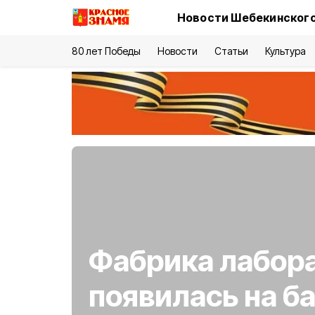
Новости Шебекинского
80 лет Победы
Новости
Статьи
Культура
Фабрика лабор
появилась на б