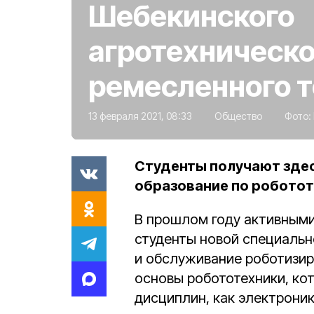
Шебекинского
агротехническо
ремесленного 
13 февраля 2021, 08:33
Общество
Фото:
Студенты получают здес
образование по роботот
В прошлом году активным
студенты новой специальн
и обслуживание роботизир
основы робототехники, ко
дисциплин, как электроник