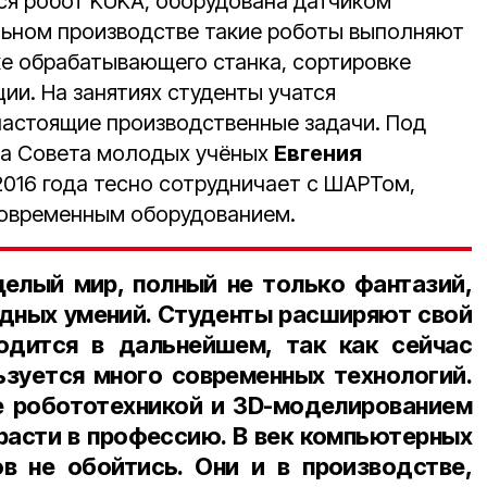
тся робот KUKA, оборудована датчиком
льном производстве такие роботы выполняют
ке обрабатывающего станка, сортировке
ции. На занятиях студенты учатся
настоящие производственные задачи. Под
на Совета молодых учёных
Евгения
 2016 года тесно сотрудничает с ШАРТом,
 современным оборудованием.
целый мир, полный не только фантазий,
дных умений. Студенты расширяют свой
годится в дальнейшем, так как сейчас
ьзуется много современных технологий.
е робототехникой и 3D-моделированием
асти в профессию. В век компьютерных
в не обойтись. Они и в производстве,