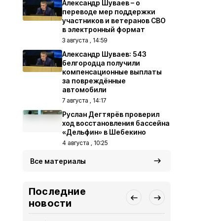
Александр Шуваев – о
переводе мер поддержки
участников и ветеранов СВО
в электронный формат
3 августа , 14:59
Александр Шуваев: 543
белгородца получили
компенсационные выплаты
за повреждённые
автомобили
7 августа , 14:17
Руслан Дегтярёв проверил
ход восстановления бассейна
«Дельфин» в Шебекино
4 августа , 10:25
Все материалы
Последние
новости