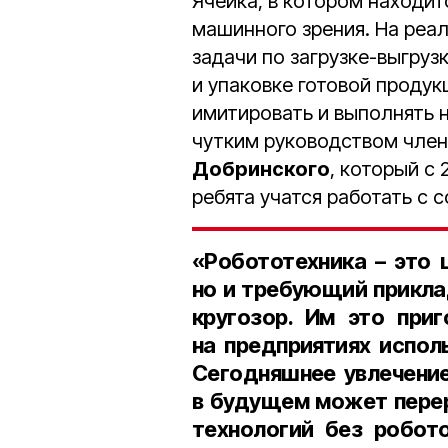
Ячейка, в котором находи
машинного зрения. На реа
задачи по загрузке-выгруз
и упаковке готовой продук
имитировать и выполнять 
чутким руководством чле
Добринского
, который с
ребята учатся работать с
«Робототехника – это 
но и требующий прикла
кругозор. Им это при
на предприятиях испол
Сегодняшнее увлечени
в будущем может перер
технологий без робото