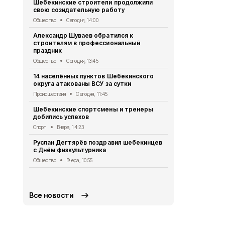
Шебекинские строители продолжили
60 БПЛА ВС
свою созидательную работу
округ за ми
Общество
Сегодня, 14:00
Происшествия
Александр Шуваев обратился к
Александр 
строителям в профессиональный
белгородца
праздник
Общество
Вч
Общество
Сегодня, 13:45
Белгородск
14 населённых пунктов Шебекинского
зарегистри
округа атакованы ВСУ за сутки
участие в 
Происшествия
Сегодня, 11:45
Общество
Вч
Шебекинские спортсмены и тренеры
В Новой Та
добились успехов
МКД на обс
управляюще
Спорт
Вчера, 14:23
Общество
Вч
Руслан Дегтярёв поздравил шебекинцев
с Днём физкультурника
Александр 
получили к
Общество
Вчера, 10:55
повреждён
Общество
7 
Все новости