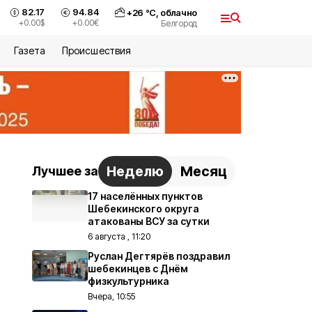
82.17
94.84
+
26
°С,
облачно
+0.00
$
+0.00
€
Белгород
Газета
Происшествия
Неделю
Месяц
Лучшее за
17 населённых пунктов
Шебекинского округа
атакованы ВСУ за сутки
6 августа , 11:20
Руслан Дегтярёв поздравил
шебекинцев с Днём
физкультурника
Вчера, 10:55