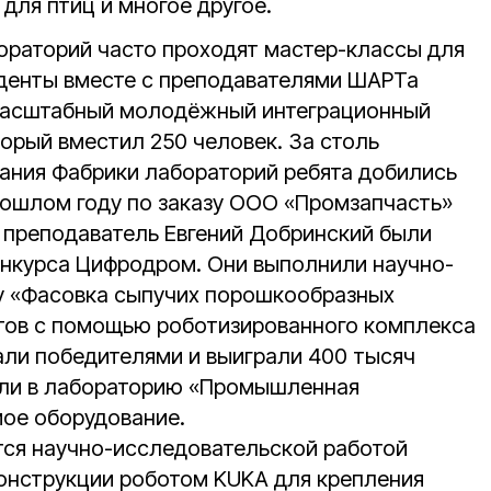
 для птиц и многое другое.
ораторий часто проходят мастер-классы для
уденты вместе с преподавателями ШАРТа
масштабный молодёжный интеграционный
орый вместил 250 человек. За столь
ания Фабрики лабораторий ребята добились
прошлом году по заказу ООО «Промзапчасть»
и преподаватель Евгений Добринский были
онкурса Цифродром. Они выполнили научно-
у «Фасовка сыпучих порошкообразных
тов с помощью роботизированного комплекса
тали победителями и выиграли 400 тысяч
или в лабораторию «Промышленная
мое оборудование.
ся научно-исследовательской работой
конструкции роботом KUKA для крепления