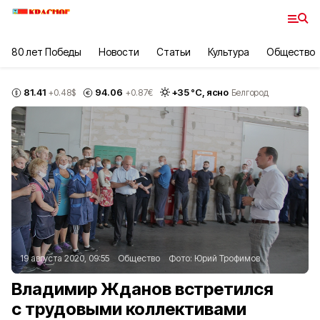
80 лет Победы
Новости
Статьи
Культура
Общество
81.41
94.06
+
35
°С,
ясно
+0.48
$
+0.87
€
Белгород
19 августа 2020, 09:55
Общество
Фото:
Юрий Трофимов
Владимир Жданов встретился
с трудовыми коллективами