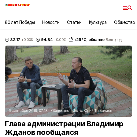
80 лет Победы
Новости
Статьи
Культура
Общество
82.17
94.84
+
25
°С,
облачно
+0.00
$
+0.00
€
Белгород
6 сентября 2019, 07:18
Общество
Фото:
Юрий Трофимов
Глава администрации Владимир
Жданов пообщался