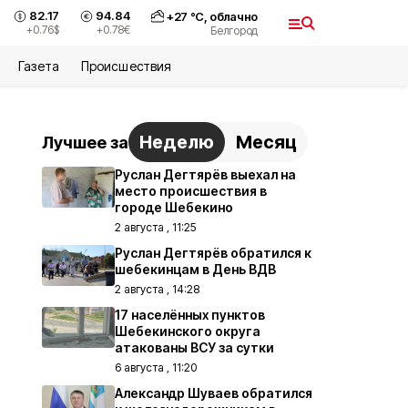
82.17
94.84
+
27
°С,
облачно
+0.76
$
+0.78
€
Белгород
Газета
Происшествия
Неделю
Месяц
Лучшее за
Руслан Дегтярёв выехал на
место происшествия в
городе Шебекино
2 августа , 11:25
Руслан Дегтярёв обратился к
шебекинцам в День ВДВ
2 августа , 14:28
17 населённых пунктов
Шебекинского округа
атакованы ВСУ за сутки
6 августа , 11:20
Александр Шуваев обратился