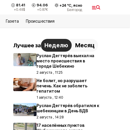
81.41
94.06
+
24
°С,
ясно
+0.48
$
+0.87
€
Белгород
Газета
Происшествия
Неделю
Месяц
Лучшее за
Руслан Дегтярёв выехал на
место происшествия в
городе Шебекино
2 августа , 11:25
Не болит, но разрушает
печень. Как не заболеть
гепатитом
1 августа , 12:40
Руслан Дегтярёв обратился к
шебекинцам в День ВДВ
2 августа , 14:28
17 населённых пунктов