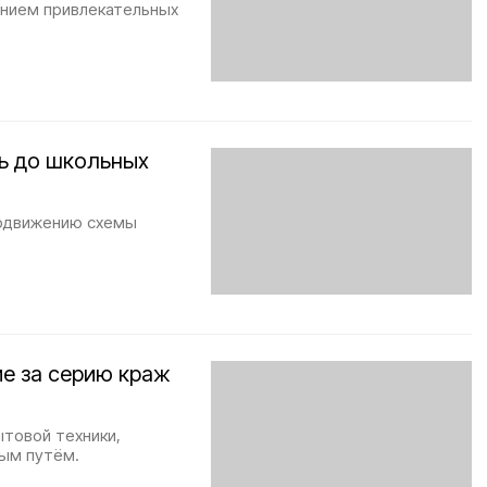
ением привлекательных
ь до школьных
одвижению схемы
е за серию краж
товой техники,
ным путём.