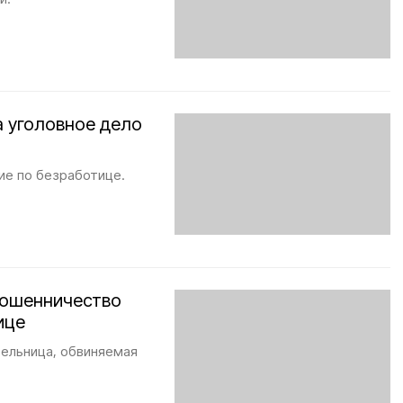
а уголовное дело
ие по безработице.
мошенничество
ице
тельница, обвиняемая