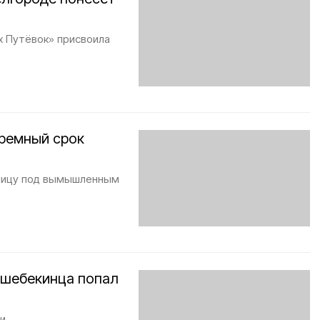
х Путёвок» присвоила
ремный срок
аницу под вымышленным
 шебекинца попал
и.