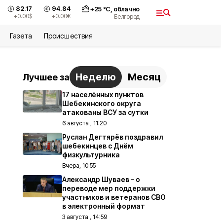
82.17
94.84
+
25
°С,
облачно
+0.00
$
+0.00
€
Белгород
Газета
Происшествия
Неделю
Месяц
Лучшее за
17 населённых пунктов
Шебекинского округа
атакованы ВСУ за сутки
6 августа , 11:20
Руслан Дегтярёв поздравил
шебекинцев с Днём
физкультурника
Вчера, 10:55
Александр Шуваев – о
переводе мер поддержки
участников и ветеранов СВО
в электронный формат
3 августа , 14:59