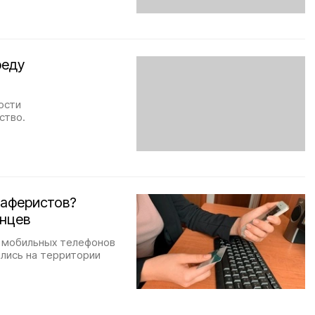
реду
ости
ство.
 аферистов?
нцев
м мобильных телефонов
лись на территории