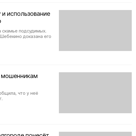
 и использование
о
а скамье подсудимых.
 Шебекино доказана его
а мошенникам
общила, что у неё
г.
елгороде понесёт