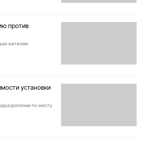
ию против
тным жителям
мости установки
одразделении по месту