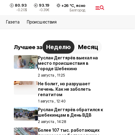
80.93
93.19
+
26
°С,
ясно
-0.20
$
-0.39
€
Белгород
Газета
Происшествия
Неделю
Месяц
Лучшее за
Руслан Дегтярёв выехал на
место происшествия в
городе Шебекино
2 августа , 11:25
Не болит, но разрушает
печень. Как не заболеть
гепатитом
1 августа , 12:40
Руслан Дегтярёв обратился к
шебекинцам в День ВДВ
2 августа , 14:28
Более 107 тыс. работающих