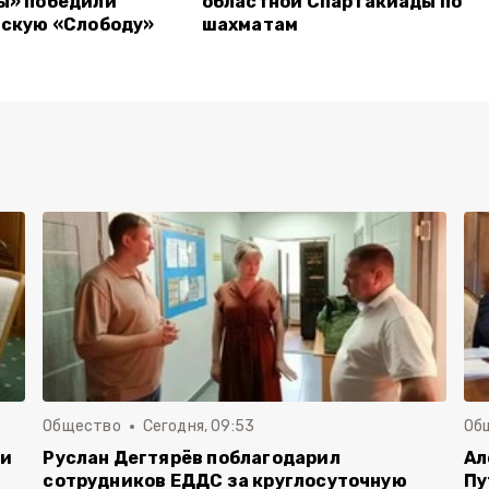
ы» победили
областной Спартакиады по
вскую «Слободу»
шахматам
Общество
Сегодня, 09:53
Об
чи
Руслан Дегтярёв поблагодарил
Ал
сотрудников ЕДДС за круглосуточную
Пу