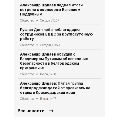
Общество
Вч
Александр Шуваев подвёл итоги
встречи с военкором Евгением
Семь челов
Поддубным
ВСУ на Шебе
Общество
Сегодня, 10:07
Происшествия
Руслан Дегтярёв поблагодарил
Руслан Дег
сотрудников ЕДДС за круглосуточную
восстановл
работу
Шебекино
Общество
Сегодня, 09:53
Общество
4 
Александр Шуваев обсудил с
48 БПЛА ВС
Владимиром Путиным обеспечение
округ за су
безопасности в белгородском
Происшествия
приграничье
Александр 
Общество
Вчера, 17:30
поддержки 
Александр Шуваев: Пятая группа
в электрон
белгородских детей отправилась на
Общество
3 
отдых в Краснодарский край
Общество
Вчера, 14:17
Все новости