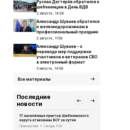
Руслан Дегтярёв обратился к
шебекинцам в День ВДВ
2 августа , 14:28
Александр Шуваев обратился
к железнодорожникам в
профессиональный праздник
2 августа , 11:56
Александр Шуваев – о
переводе мер поддержки
участников и ветеранов СВО
в электронный формат
3 августа , 14:59
Все материалы
Последние
новости
17 населённых пунктов Шебекинского
Специалист
округа атакованы ВСУ за сутки
оказали бол
физическим
Происшествия
Сегодня, 11:20