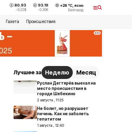
80.93
93.19
+
28
°С,
ясно
-0.20
$
-0.39
€
Белгород
Газета
Происшествия
Неделю
Месяц
Лучшее за
Руслан Дегтярёв выехал на
место происшествия в
городе Шебекино
2 августа , 11:25
Не болит, но разрушает
печень. Как не заболеть
гепатитом
1 августа , 12:40