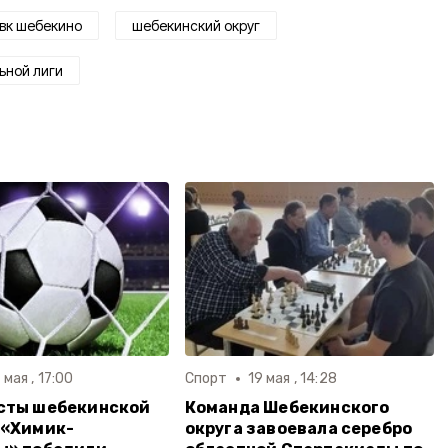
вк шебекино
шебекинский округ
ьной лиги
 мая , 17:00
Спорт
19 мая , 14:28
сты шебекинской
Команда Шебекинского
 «Химик-
округа завоевала серебро