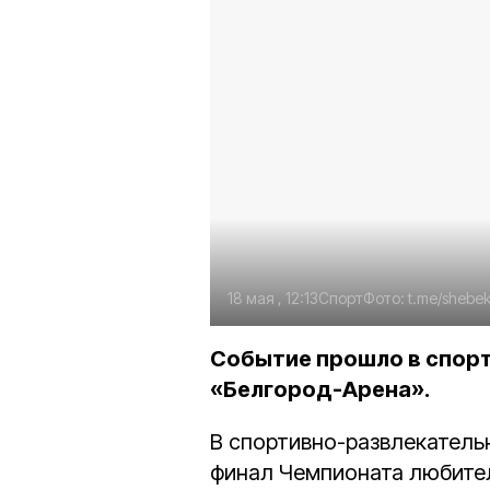
18 мая , 12:13
Спорт
Фото:
t.me/shebek
Событие прошло в спор
«Белгород-Арена».
В спортивно-развлекатель
финал Чемпионата любите