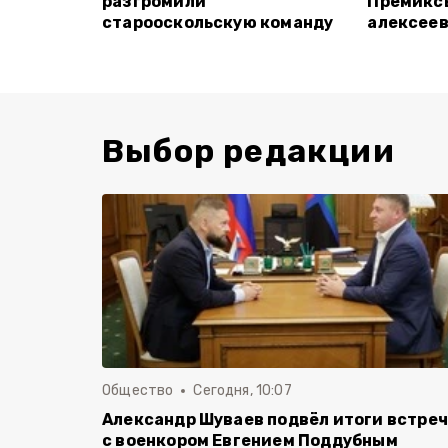
разгромили
Премикс
старооскольскую команду
алексее
Выбор редакции
Общество
Сегодня, 10:07
Александр Шуваев подвёл итоги встре
с военкором Евгением Поддубным