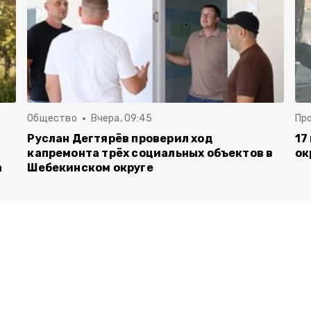
Общество
Вчера, 09:45
Пр
Руслан Дегтярёв проверил ход
17
капремонта трёх социальных объектов в
ок
а
Шебекинском округе