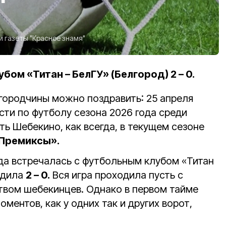
и газеты "Красное знамя"
убом «Титан – БелГУ» (Белгород) 2 – 0.
ородчины можно поздравить: 25 апреля
сти по футболу сезона 2026 года среди
ть Шебекино, как всегда, в текущем сезоне
 Премиксы».
да встречалась с футбольным клубом «Титан
едила
2 – 0.
Вся игра проходила пусть с
вом шебекинцев. Однако в первом тайме
оментов, как у одних так и других ворот,