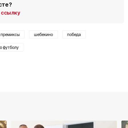
сте?
ссылку
- премиксы
шебекино
победа
о футболу