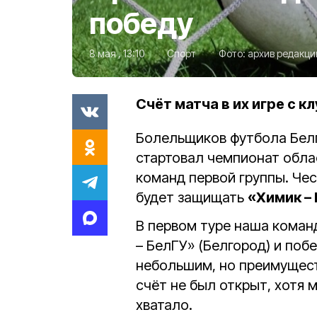
победу
8 мая , 13:10
Спорт
Фото:
архив редакци
Счёт матча в их игре с кл
Болельщиков футбола Белг
стартовал чемпионат обла
команд первой группы. Чес
будет защищать
«Химик –
В первом туре наша коман
– БелГУ» (Белгород) и поб
небольшим, но преимущест
счёт не был открыт, хотя м
хватало.