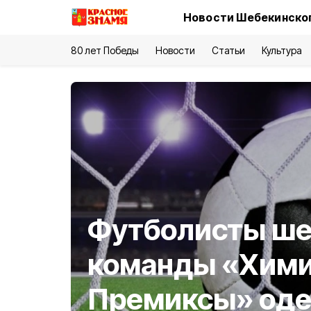
Новости Шебекинског
80 лет Победы
Новости
Статьи
Культура
Футболисты ше
команды «Хими
Премиксы» од