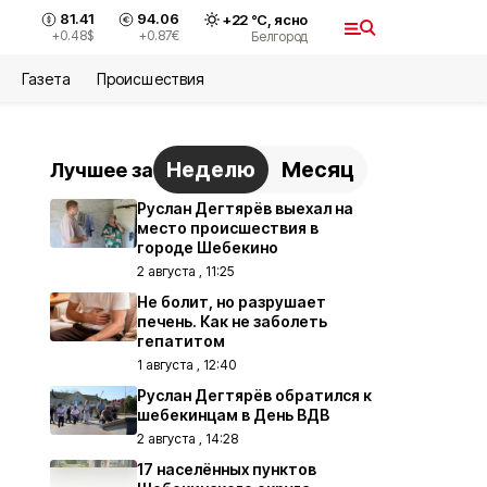
81.41
94.06
+
22
°С,
ясно
+0.48
$
+0.87
€
Белгород
Газета
Происшествия
Неделю
Месяц
Лучшее за
Руслан Дегтярёв выехал на
место происшествия в
городе Шебекино
2 августа , 11:25
Не болит, но разрушает
печень. Как не заболеть
гепатитом
1 августа , 12:40
Руслан Дегтярёв обратился к
шебекинцам в День ВДВ
2 августа , 14:28
17 населённых пунктов