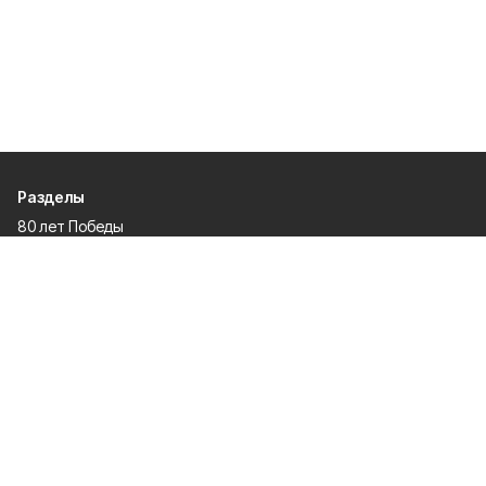
Разделы
80 лет Победы
Новости
Статьи
Культура
Общество
Спорт
Экономика
Спецпроекты
Политика