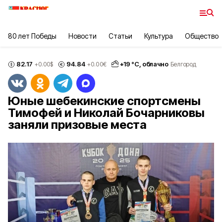
80 лет Победы
Новости
Статьи
Культура
Общество
82.17
94.84
+
19
°С,
облачно
+0.00
$
+0.00
€
Белгород
Юные шебекинские спортсмены
Тимофей и Николай Бочарниковы
заняли призовые места