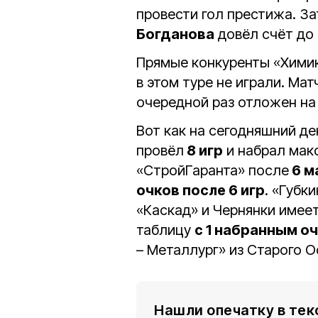
провести гол престижа. З
Богданова
довёл счёт до р
Прямые конкуренты «Химик
в этом туре не играли. Ма
очередной раз отложен на
Вот как на сегодняшний де
провёл
8 игр
и набрал мак
«СтройГаранта» после
6 м
очков после 6 игр
. «Губк
«Каскад» и Чернянки имее
таблицу
с 1 набранным о
– Металлург» из Старого О
Нашли опечатку в тек