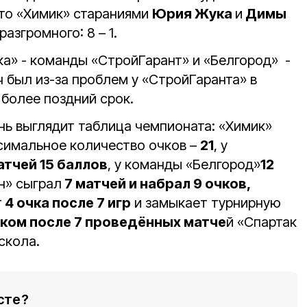
ато «Химик» стараниями
Юрия Жука
и
Димы
азгромного: 8 – 1.
а» - команды «СтройГарант» и «Белгород» -
тч был из-за проблем у «СтройГаранта» в
 более поздний срок.
нь выглядит таблица чемпионата: «Химик»
симальное количество очков –
21
, у
атчей 15 баллов
, у команды «Белгород»
12
ин» сыграл
7 матчей и набрал 9 очков,
т
4 очка после 7 игр
и замыкает турнирную
чком после 7 проведённых матче
й «Спартак
скола.
сте?