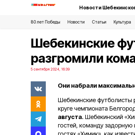
Новости Шебекинског
80 лет Победы
Новости
Статьи
Культура
Шебекинские фу
разгромили кома
5 сентября 2024, 16:39
Они набрали максимальн
Шебекинские футболисты р
круге чемпионата Белгоро
августа
. Шебекинский «Хи
гостей, команду задорную 
гостях «Химик», как извес