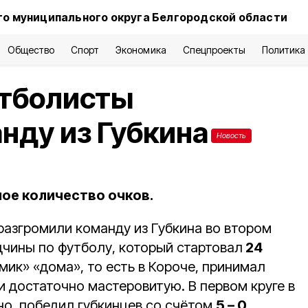
о муниципального округа Белгородской области
Общество
Спорт
Экономика
Спецпроекты
Политика
тболисты
нду из Губкина
Новость
ое количество очков.
азгромили команду из Губкина во втором
дчины по футболу, который стартовал
24
мик» «дома», то есть в Короче, принимал
и достаточно мастеровитую. В первом круге в
тно, победил губкинцев со счётом
5 – 0
,