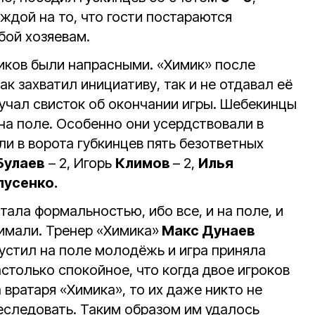
ждой на то, что гости постараются
бой хозяевам.
ков были напрасными. «Химик» после
ак захватил инициативу, так и не отдавал её
вучал свисток об окончании игры. Шебекинцы
а поле. Особенно они усердствовали в
ли в ворота губкинцев пять безответных
Булаев
– 2, Игорь
Климов
– 2,
Илья
лусенко.
тала формальностью, ибо все, и на поле, и
нимали. Тренер «Химика»
Макс Дунаев
устил на поле молодёжь и игра приняла
столько спокойное, что когда двое игроков
 вратаря «Химика», то их даже никто не
еследовать. Таким образом им удалось