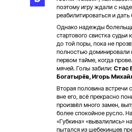
поэтому игру ждали с наде
реабилитироваться и дать 
Однако надежды болельщи
стартового свистка судьи к
до той поры, пока не проз
полностью доминировали н
первом тайме, когда прове
мячей. Голы забили:
Стас 
Богатырёв, Игорь Михай
Вторая половина встречи с
вне его, всё прекрасно по
произвёл много замен, вып
более спокойное русло. На
«Губкина» «вывалились» на
пытался из шебекинцев пр