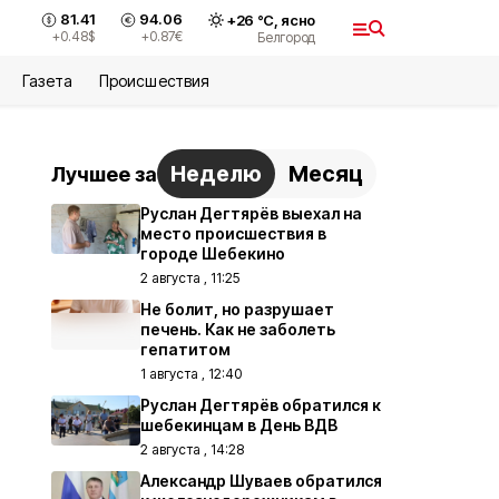
81.41
94.06
+
26
°С,
ясно
+0.48
$
+0.87
€
Белгород
Газета
Происшествия
Неделю
Месяц
Лучшее за
Руслан Дегтярёв выехал на
место происшествия в
городе Шебекино
2 августа , 11:25
Не болит, но разрушает
печень. Как не заболеть
гепатитом
1 августа , 12:40
Руслан Дегтярёв обратился к
шебекинцам в День ВДВ
2 августа , 14:28
Александр Шуваев обратился