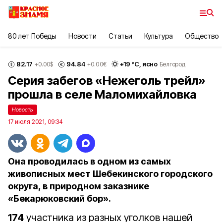
80 лет Победы
Новости
Статьи
Культура
Общество
82.17
94.84
+
19
°С,
ясно
+0.00
$
+0.00
€
Белгород
Серия забегов «Нежеголь трейл»
прошла в селе Маломихайловка
Новость
17 июля 2021, 09:34
Она проводилась в одном из самых
живописных мест Шебекинского городского
округа, в природном заказнике
«Бекарюковский бор».
174
участника из разных уголков нашей