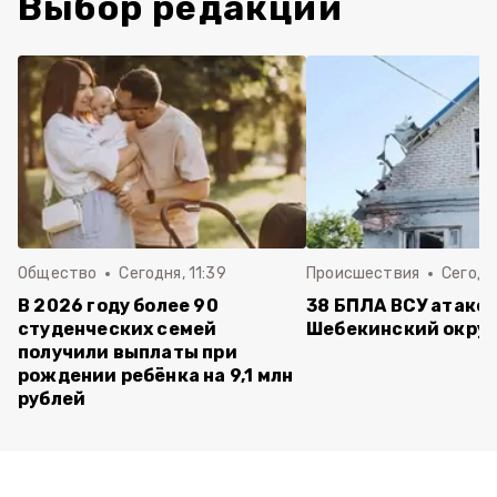
Выбор редакции
Общество
Сегодня, 11:39
Происшествия
Сегодня
В 2026 году более 90
38 БПЛА ВСУ атако
студенческих семей
Шебекинский округ
получили выплаты при
рождении ребёнка на 9,1 млн
рублей