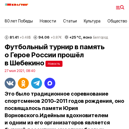
80 лет Победы
Новости
Статьи
Культура
Общество
81.41
94.06
+
25
°С,
ясно
+0.48
$
+0.87
€
Белгород
Футбольный турнир в память
о Герое России прошёл
в Шебекино
Новость
27 мая 2021, 08:40
Это было традиционное соревнование
спортсменов 2010–2011 годов рождения, оно
посвящалось памяти Юрия
Ворновского.Идейным вдохновителем
и одним из его организаторов является