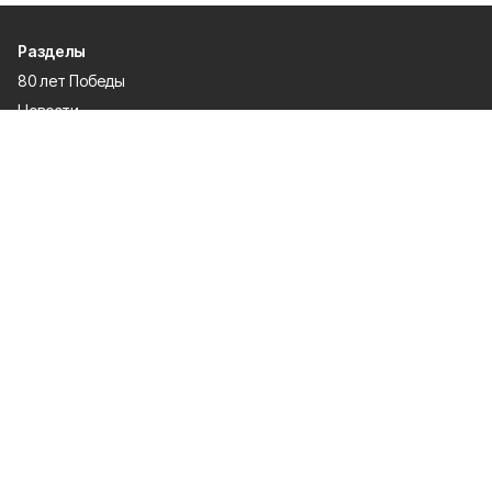
Разделы
80 лет Победы
Новости
Статьи
Культура
Общество
Спорт
Экономика
Спецпроекты
Политика
Газета
Происшествия
Официальные документы
О проекте