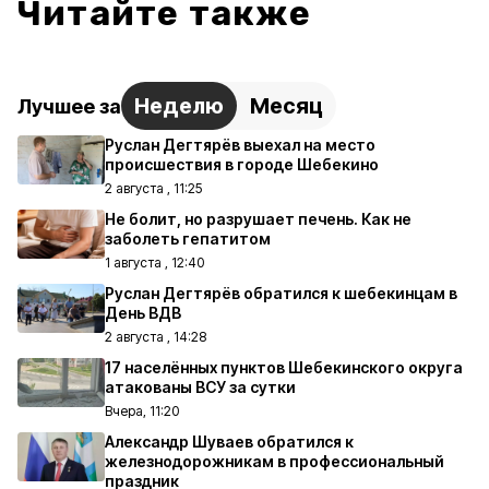
Читайте также
Неделю
Месяц
Лучшее за
Руслан Дегтярёв выехал на место
происшествия в городе Шебекино
2 августа , 11:25
Не болит, но разрушает печень. Как не
заболеть гепатитом
1 августа , 12:40
Руслан Дегтярёв обратился к шебекинцам в
День ВДВ
2 августа , 14:28
17 населённых пунктов Шебекинского округа
атакованы ВСУ за сутки
Вчера, 11:20
Александр Шуваев обратился к
железнодорожникам в профессиональный
праздник