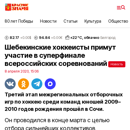
80 лет Победы
Новости
Статьи
Культура
Общество
82.17
94.84
+
22
°С,
облачно
+0.00
$
+0.00
€
Белгород
Шебекинские хоккеисты примут
участие в суперфинале
всероссийских соревнований
Новость
8 апреля 2020, 15:06
Третий этап межрегиональных отборочных
игр по хоккею среди команд юношей 2009–
2010 годов рождения прошёл в Сочи.
Он проводился в конце марта с целью
отбора сильнейших коллективов