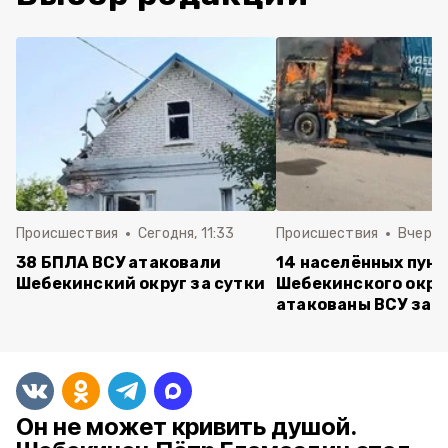
Происшествия
Сегодня, 11:33
Происшествия
Вчера, 
38 БПЛА ВСУ атаковали
14 населённых пун
Шебекинский округ за сутки
Шебекинского окру
атакованы ВСУ за с
Он не может кривить душой.