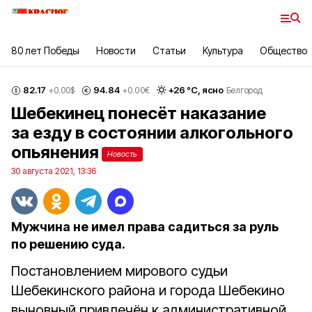
80 лет Победы
Новости
Статьи
Культура
Общество
82.17
94.84
+
26
°С,
ясно
+0.00
$
+0.00
€
Белгород
Шебекинец понесёт наказание
за езду в состоянии алкогольного
опьянения
Новость
30 августа 2021, 13:36
Мужчина не имел права садиться за руль
по решению суда.
Постановлением мирового судьи
Шебекинского района и города Шебекино
выновный привлечён к административной