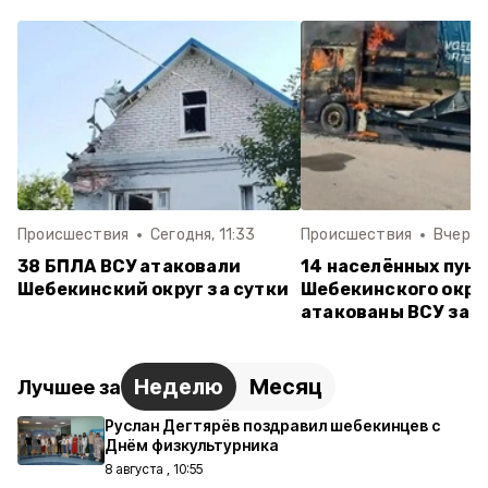
Происшествия
Сегодня, 11:33
Происшествия
Вчера, 
38 БПЛА ВСУ атаковали
14 населённых пун
Шебекинский округ за сутки
Шебекинского окру
атакованы ВСУ за с
Неделю
Месяц
Лучшее за
Руслан Дегтярёв поздравил шебекинцев с
Днём физкультурника
8 августа , 10:55