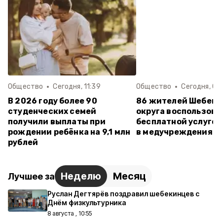
Общество
Сегодня, 11:39
Общество
Сегодня, 08
В 2026 году более 90
86 жителей Шебек
студенческих семей
округа воспользов
получили выплаты при
бесплатной услуго
рождении ребёнка на 9,1 млн
в медучреждения
рублей
Неделю
Месяц
Лучшее за
Руслан Дегтярёв поздравил шебекинцев с
Днём физкультурника
8 августа , 10:55