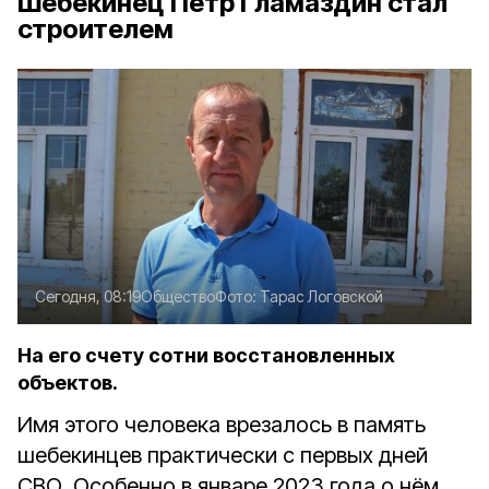
Шебекинец Пётр Гламаздин стал
строителем
Сегодня, 08:19
Общество
Фото:
Тарас Логовской
На его счету сотни восстановленных
объектов.
Имя этого человека врезалось в память
шебекинцев практически с первых дней
СВО. Особенно в январе 2023 года о нём