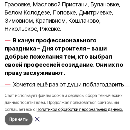
Графовке, Масловой Пристани, Булановке,
Белом Колодезе, Поповке, Дмитриевке,
Зимовном, Крапивном, Кошлаково,
Никольское, Ржевке.
В канун профессионального
праздника – Дня строителя – ваши
добрые пожелания тем, кто выбрал
своей профессией созидание. Они их по
праву заслуживают.
Хочется ещё раз от души поблагодарить
наших строителей за добросовестную
Cайт использует файлы cookie и сервисы сбора технических
работу, пожелать всем им и их семьям
данных посетителей.
Продолжая пользоваться сайтом, Вы
здоровья и мирного нам неба над головой.
соглашаетесь с
Политикой обработки персональных данных.
Да, все мы сильно устали, непростая
Принять
сейчас обстановка. Но мы выдержим,