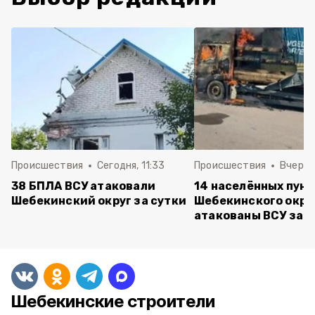
Происшествия
Сегодня, 11:33
Происшествия
Вчера, 
38 БПЛА ВСУ атаковали
14 населённых пун
Шебекинский округ за сутки
Шебекинского окру
атакованы ВСУ за с
Шебекинские строители