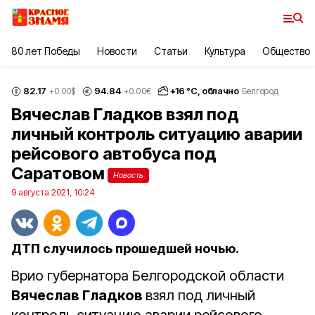
80 лет Победы
Новости
Статьи
Культура
Общество
82.17
94.84
+
16
°С,
облачно
+0.00
$
+0.00
€
Белгород
Вячеслав Гладков взял под
личный контроль ситуацию аварии
рейсового автобуса под
Саратовом
Новость
9 августа 2021, 10:24
ДТП случилось прошедшей ночью.
Врио губернатора Белгородской области
Вячеслав Гладков
взял под личный