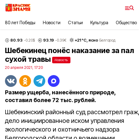
80 лет Победы
Новости
Статьи
Культура
Общество
80.93
93.19
+
21
°С,
ясно
-0.20
$
-0.39
€
Белгород
Шебекинец понёс наказание за пал
сухой травы
Новость
20 апреля 2021, 17:20
Размер ущерба, нанесённого природе,
составил более 72 тыс. рублей.
Шебекинский районный суд рассмотрел гра
дело инициированное иском управления
экологического и охотничьего надзора
Белгородской области о возмещении