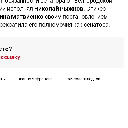
ет обязанности сенатора от Белгородской
ции исполнял
Николай Рыжков
. Спикер
ина Матвиенко
своим постановлением
рекратила его полномочия как сенатора.
сте?
ссылку
сть
жанна чефранова
вячеслав гладков