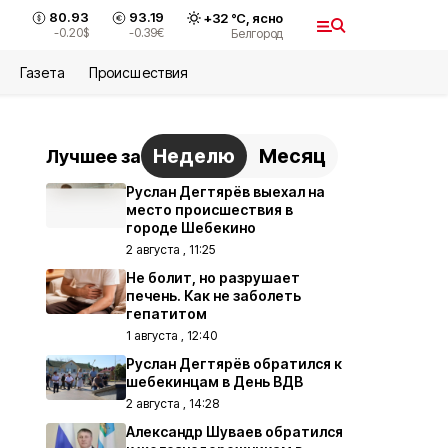
80.93
93.19
+
32
°С,
ясно
-0.20
$
-0.39
€
Белгород
Газета
Происшествия
Неделю
Месяц
Лучшее за
Руслан Дегтярёв выехал на
место происшествия в
городе Шебекино
2 августа , 11:25
Не болит, но разрушает
печень. Как не заболеть
гепатитом
1 августа , 12:40
Руслан Дегтярёв обратился к
шебекинцам в День ВДВ
2 августа , 14:28
Александр Шуваев обратился