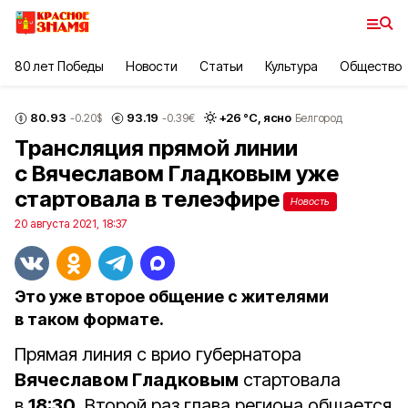
80 лет Победы
Новости
Статьи
Культура
Общество
80.93
93.19
+
26
°С,
ясно
-0.20
$
-0.39
€
Белгород
Трансляция прямой линии
с Вячеславом Гладковым уже
стартовала в телеэфире
Новость
20 августа 2021, 18:37
Это уже второе общение с жителями
в таком формате.
Прямая линия с врио губернатора
Вячеславом Гладковым
стартовала
в
18:30
. Второй раз глава региона общается