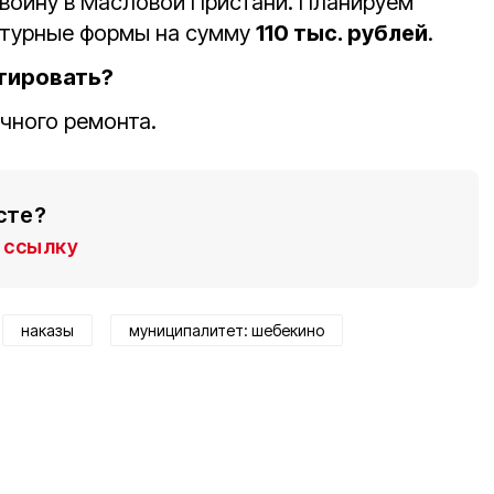
войну в Масловой Пристани. Планируем
ктурные формы на сумму
110 тыс. рублей
.
тировать?
чного ремонта.
сте?
ссылку
наказы
муниципалитет: шебекино