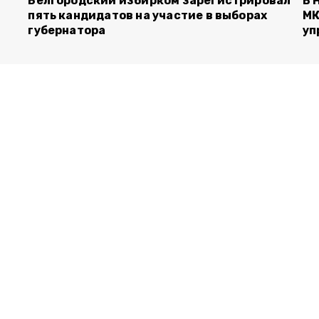
Белгородский избирком зарегистрировал
В 
пять кандидатов на участие в выборах
МК
губернатора
уп