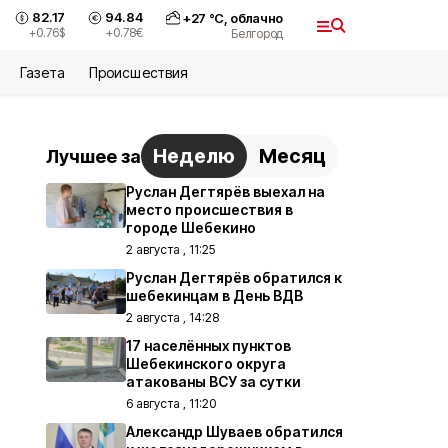
82.17
94.84
+
27
°С,
облачно
+0.76
$
+0.78
€
Белгород
Газета
Происшествия
Неделю
Месяц
Лучшее за
Руслан Дегтярёв выехал на
место происшествия в
городе Шебекино
2 августа , 11:25
Руслан Дегтярёв обратился к
шебекинцам в День ВДВ
2 августа , 14:28
17 населённых пунктов
Шебекинского округа
атакованы ВСУ за сутки
6 августа , 11:20
Александр Шуваев обратился