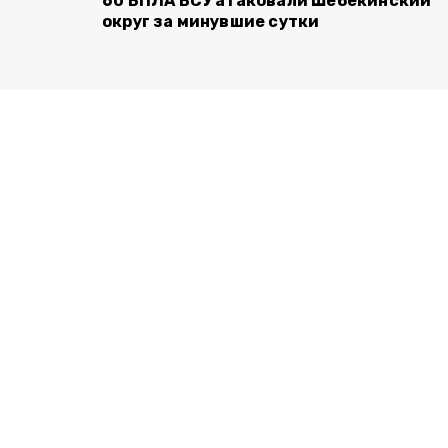
60 БПЛА ВСУ атаковали Шебекинский
округ за минувшие сутки