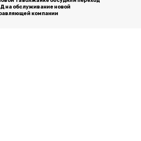
Новой Таволжанке обсудили переход
Д на обслуживание новой
равляющей компании