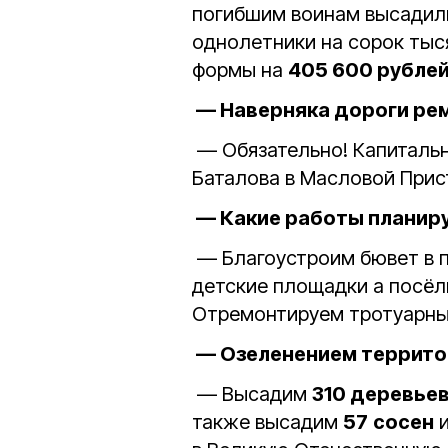
погибшим воинам высадили
однолетники на сорок тыс
формы на
405 600 рубле
— Наверняка дороги ре
— Обязательно! Капитальн
Баталова в Масловой Прис
— Какие работы планиру
— Благоустроим бювет в п
детские площадки а посёл
Отремонтируем тротуарны
— Озеленением террито
— Высадим
310 деревье
также высадим
57
сосен