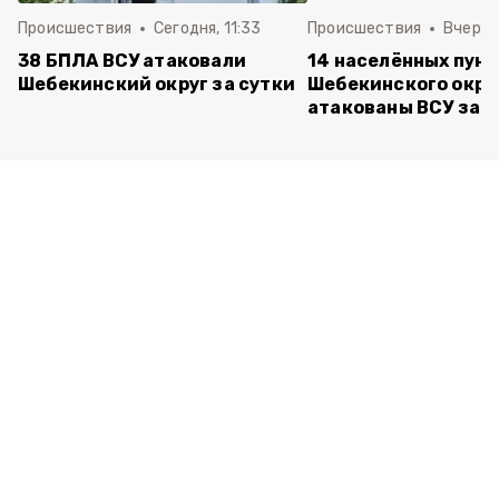
Происшествия
Сегодня, 11:33
Происшествия
Вчера, 
38 БПЛА ВСУ атаковали
14 населённых пун
Шебекинский округ за сутки
Шебекинского окру
атакованы ВСУ за с