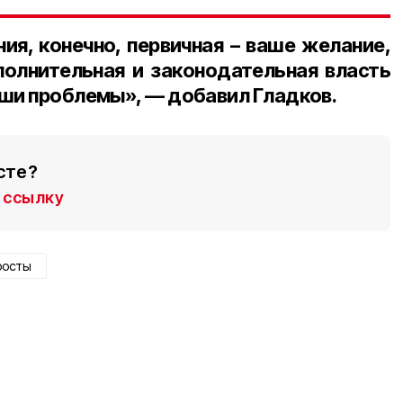
ия, конечно, первичная – ваше желание,
полнительная и законодательная власть
аши проблемы», — добавил Гладков.
сте?
ссылку
росты