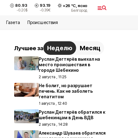
80.93
93.19
+
26
°С,
ясно
-0.20
$
-0.39
€
Белгород
Газета
Происшествия
Неделю
Месяц
Лучшее за
Руслан Дегтярёв выехал на
место происшествия в
городе Шебекино
2 августа , 11:25
Не болит, но разрушает
печень. Как не заболеть
гепатитом
1 августа , 12:40
Руслан Дегтярёв обратился к
шебекинцам в День ВДВ
2 августа , 14:28
Александр Шуваев обратился