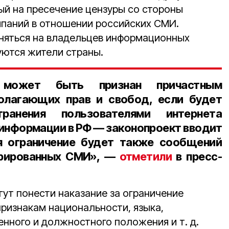
ый на пресечение цензуры со стороны
паний в отношении российских СМИ.
няться на владельцев информационных
уются жители страны.
 может быть признан причастным
олагающих прав и свобод, если будет
транения пользователями интернета
информации в РФ — законопроект вводит
ся ограничение будет также сообщений
трированных СМИ», —
отметили
в пресс-
ут понести наказание за ограничение
признакам национальности, языка,
нного и должностного положения и т. д.