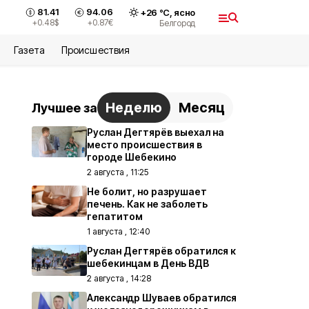
81.41
94.06
+
26
°С,
ясно
+0.48
$
+0.87
€
Белгород
Газета
Происшествия
Неделю
Месяц
Лучшее за
Руслан Дегтярёв выехал на
место происшествия в
городе Шебекино
2 августа , 11:25
Не болит, но разрушает
печень. Как не заболеть
гепатитом
1 августа , 12:40
Руслан Дегтярёв обратился к
шебекинцам в День ВДВ
2 августа , 14:28
Александр Шуваев обратился