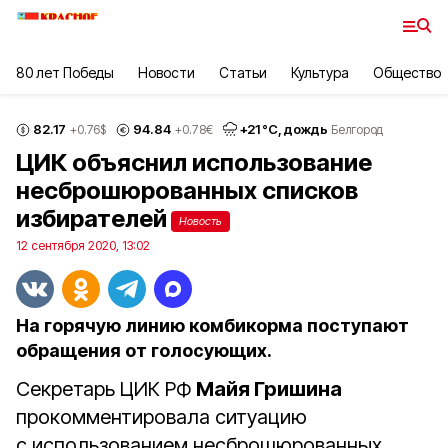
80 лет Победы
Новости
Статьи
Культура
Общество
82.17
94.84
+
21
°С,
дождь
+0.76
$
+0.78
€
Белгород
ЦИК объяснил использование
несброшюрованных списков
избирателей
Новость
12 сентября 2020, 13:02
На горячую линию комбикорма поступают
обращения от голосующих.
Секретарь ЦИК РФ
Майя Гришина
прокомментировала ситуацию
с использованием несброшюрованных,