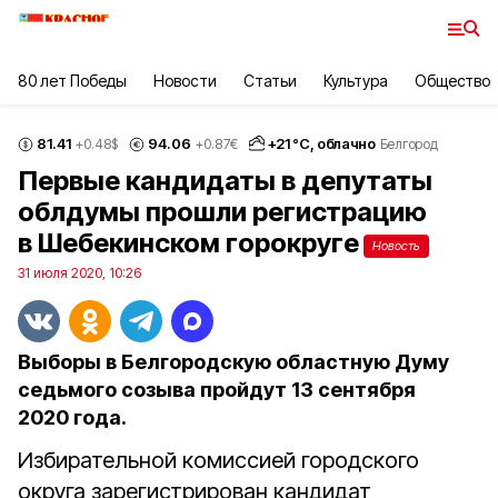
80 лет Победы
Новости
Статьи
Культура
Общество
81.41
94.06
+
21
°С,
облачно
+0.48
$
+0.87
€
Белгород
Первые кандидаты в депутаты
облдумы прошли регистрацию
в Шебекинском горокруге
Новость
31 июля 2020, 10:26
Выборы в Белгородскую областную Думу
седьмого созыва пройдут 13 сентября
2020 года.
Избирательной комиссией городского
округа зарегистрирован кандидат