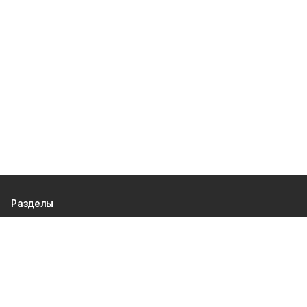
Разделы
80 лет Победы
Новости
Статьи
Культура
Общество