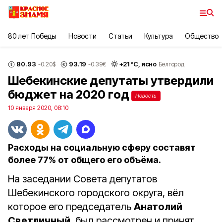
80 лет Победы
Новости
Статьи
Культура
Общество
80.93
93.19
+
21
°С,
ясно
-0.20
$
-0.39
€
Белгород
Шебекинские депутаты утвердили
бюджет на 2020 год
Новость
10 января 2020, 08:10
Расходы на социальную сферу составят
более 77% от общего его объёма.
На заседании Совета депутатов
Шебекинского городского округа, вёл
которое его председатель
Анатолий
Светличный
, был рассмотрен и принят