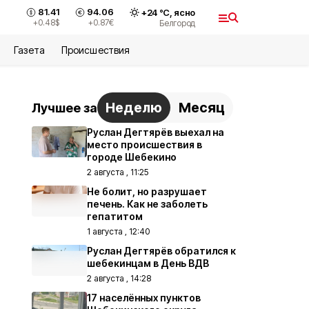
81.41
94.06
+
24
°С,
ясно
+0.48
$
+0.87
€
Белгород
Газета
Происшествия
Неделю
Месяц
Лучшее за
Руслан Дегтярёв выехал на
место происшествия в
городе Шебекино
2 августа , 11:25
Не болит, но разрушает
печень. Как не заболеть
гепатитом
1 августа , 12:40
Руслан Дегтярёв обратился к
шебекинцам в День ВДВ
2 августа , 14:28
17 населённых пунктов