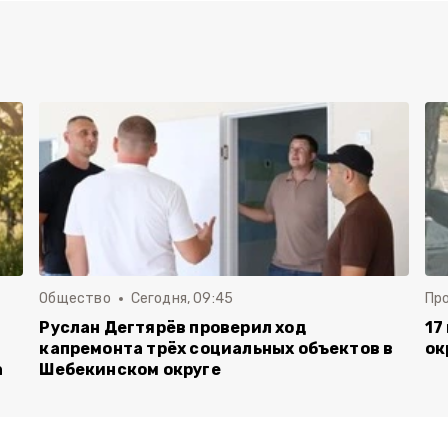
Общество
Сегодня, 09:45
Пр
Руслан Дегтярёв проверил ход
17
капремонта трёх социальных объектов в
ок
а
Шебекинском округе