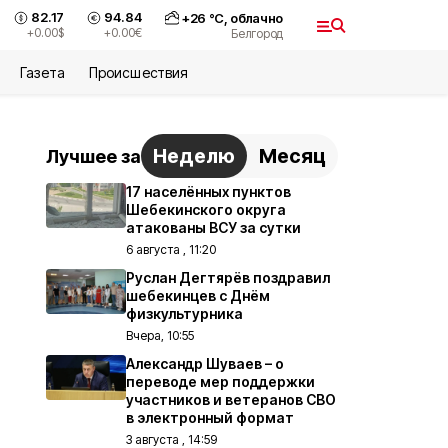
82.17
94.84
+
26
°С,
облачно
+0.00
$
+0.00
€
Белгород
Газета
Происшествия
Неделю
Месяц
Лучшее за
17 населённых пунктов
Шебекинского округа
атакованы ВСУ за сутки
6 августа , 11:20
Руслан Дегтярёв поздравил
шебекинцев с Днём
физкультурника
Вчера, 10:55
Александр Шуваев – о
переводе мер поддержки
участников и ветеранов СВО
в электронный формат
3 августа , 14:59