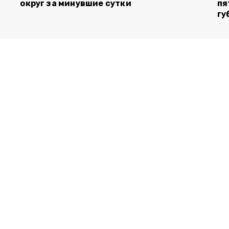
округ за минувшие сутки
пя
гу