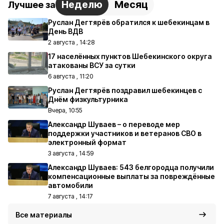
Неделю
Месяц
Лучшее за
Руслан Дегтярёв обратился к шебекинцам в
День ВДВ
2 августа , 14:28
17 населённых пунктов Шебекинского округа
атакованы ВСУ за сутки
6 августа , 11:20
Руслан Дегтярёв поздравил шебекинцев с
Днём физкультурника
Вчера, 10:55
Александр Шуваев – о переводе мер
поддержки участников и ветеранов СВО в
электронный формат
3 августа , 14:59
Александр Шуваев: 543 белгородца получили
компенсационные выплаты за повреждённые
автомобили
7 августа , 14:17
Все материалы