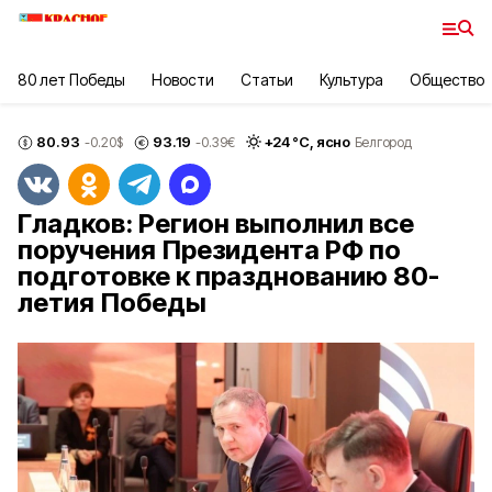
80 лет Победы
Новости
Статьи
Культура
Общество
80.93
93.19
+
24
°С,
ясно
-0.20
$
-0.39
€
Белгород
Гладков: Регион выполнил все
поручения Президента РФ по
подготовке к празднованию 80-
летия Победы