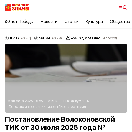
80 лет Победы
Новости
Статьи
Культура
Общество
82.17
94.84
+
28
°С,
облачно
+0.76
$
+0.78
€
Белгород
5 августа 2025, 07:55
Официальные документы
Фото:
архив редакции газеты "Красное знамя
Постановление Волоконовской
ТИК от 30 июля 2025 года №