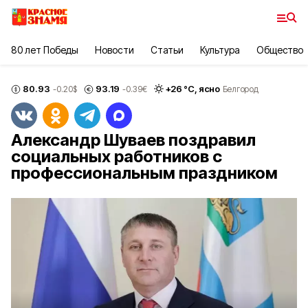
80 лет Победы
Новости
Статьи
Культура
Общество
80.93
93.19
+
26
°С,
ясно
-0.20
$
-0.39
€
Белгород
Александр Шуваев поздравил
социальных работников с
профессиональным праздником