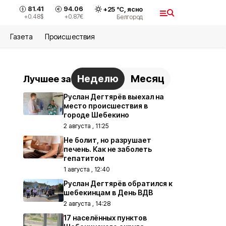
81.41
94.06
+
25
°С,
ясно
+0.48
$
+0.87
€
Белгород
Газета
Происшествия
Неделю
Месяц
Лучшее за
Руслан Дегтярёв выехал на
место происшествия в
городе Шебекино
2 августа , 11:25
Не болит, но разрушает
печень. Как не заболеть
гепатитом
1 августа , 12:40
Руслан Дегтярёв обратился к
шебекинцам в День ВДВ
2 августа , 14:28
17 населённых пунктов