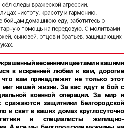
и сёл следы вражеской агрессии.
лицах чистоту, красоту и гармонию.
те бойцам домашнюю еду, заботитесь о
итарную помощь на передовую. С молитвами
жей, сыновей, отцов и братьев, защищающих
руках.
 украшенный весенними цветами и вашими
мся в искренней любви к вам, дорогие
 что вам принадлежит не только этот
 миг нашей жизни. За вас идут в бой с
циальной военной операции. За мир и
х сражаются защитники Белгородской
пло и свет в ваших домах круглосуточно
гетики и специалисты жилищно-
ва. А все мы, белгородские мужчины, на