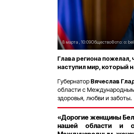
8 марта , 10:09
Общество
Фото:
о: be
Глава региона пожелал,
наступил мир, который н
Губернатор
Вячеслав Гла
области с Международным
здоровья, любви и заботы.
«Дорогие женщины Белг
нашей области и о