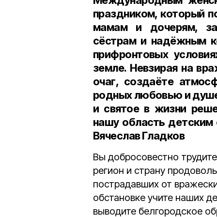
Международным женск
праздником, который п
мамам и дочерям, за
сёстрам и надёжным ко
прифронтовых условия
земле. Невзирая на вр
очаг, создаёте атмос
родных любовью и душе
и святое в жизни реше
нашу область детским 
Вячеслав Гладков
Вы добросовестно трудите
регион и страну продоволь
пострадавших от вражески
обстановке учите наших де
выводите белгородское об