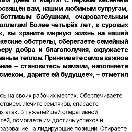
им днём 8 Марта! С первым весенним
освящён вам, нашим любимым супругам,
ботливым бабушкам, очаровательным
ллегам! Более четырёх лет, в суровых
х, вы храните мирную жизнь на нашей
ажеские обстрелы, сберегаете семейный
феру добра и благополучия, окружаете
вным теплом. Принимаете самое важное
ние – становитесь мамами, наполняете
смехом, дарите ей будущее», – отметил
сь на своих рабочих местах. Обеспечиваете
ствием. Лечите земляков, спасаете
х атак. В тяжелейшей оперативной
тей, помогаете им достичь успехов и
разование на лидирующие позиции. Стираете