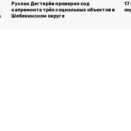
Руслан Дегтярёв проверил ход
17
капремонта трёх социальных объектов в
ок
а
Шебекинском округе