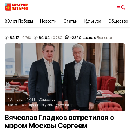
80 лет Победы
Новости
Статьи
Культура
Общество
82.17
94.84
+
22
°С,
дождь
+0.76
$
+0.78
€
Белгород
16 января , 17:41
Общество
Фото:
архив пресс-службы губернатора
Вячеслав Гладков встретился с
мэром Москвы Сергеем