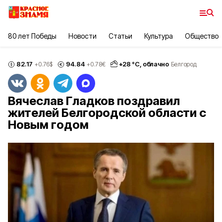
80 лет Победы
Новости
Статьи
Культура
Общество
82.17
94.84
+
28
°С,
облачно
+0.76
$
+0.78
€
Белгород
Вячеслав Гладков поздравил
жителей Белгородской области с
Новым годом