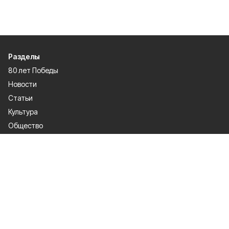
Разделы
80 лет Победы
Новости
Статьи
Культура
Общество
Спорт
Экономика
Спецпроекты
Политика
Газета
Происшествия
Официальные документы