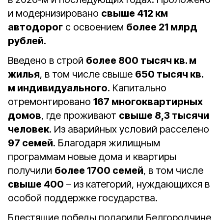
и модернизировано
свыше 412 км
автодорог
с освоением
более 21 млрд
рублей
.
Введено в строй
более 800 тысяч кв. м
жилья
, в том числе свыше
650 тысяч кв.
м индивидуального
. Капитально
отремонтировано
167 многоквартирных
домов
, где проживают
свыше 8,3 тысячи
человек
. Из аварийных условий расселено
97 семей
. Благодаря жилищным
программам новые дома и квартиры
получили
более 1700 семей
, в том числе
свыше 400
– из категорий, нуждающихся в
особой поддержке государства.
Блестящие победы подарили Белгородчине