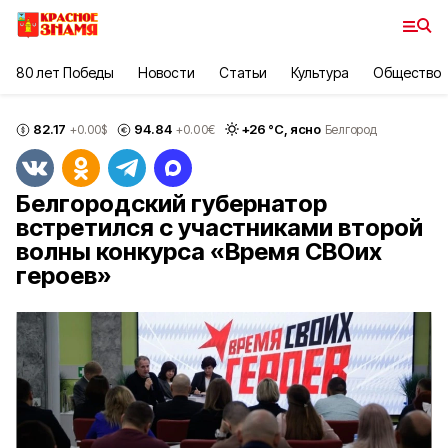
80 лет Победы
Новости
Статьи
Культура
Общество
82.17
94.84
+
26
°С,
ясно
+0.00
$
+0.00
€
Белгород
Белгородский губернатор
встретился с участниками второй
волны конкурса «Время СВОих
героев»