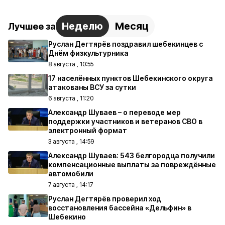
Неделю
Месяц
Лучшее за
Руслан Дегтярёв поздравил шебекинцев с
Днём физкультурника
8 августа , 10:55
17 населённых пунктов Шебекинского округа
атакованы ВСУ за сутки
6 августа , 11:20
Александр Шуваев – о переводе мер
поддержки участников и ветеранов СВО в
электронный формат
3 августа , 14:59
Александр Шуваев: 543 белгородца получили
компенсационные выплаты за повреждённые
автомобили
7 августа , 14:17
Руслан Дегтярёв проверил ход
восстановления бассейна «Дельфин» в
Шебекино