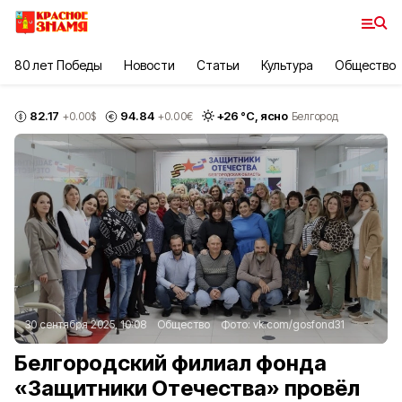
80 лет Победы
Новости
Статьи
Культура
Общество
82.17
94.84
+
26
°С,
ясно
+0.00
$
+0.00
€
Белгород
30 сентября 2025, 10:08
Общество
Фото:
vk.com/gosfond31
Белгородский филиал фонда
«Защитники Отечества» провёл