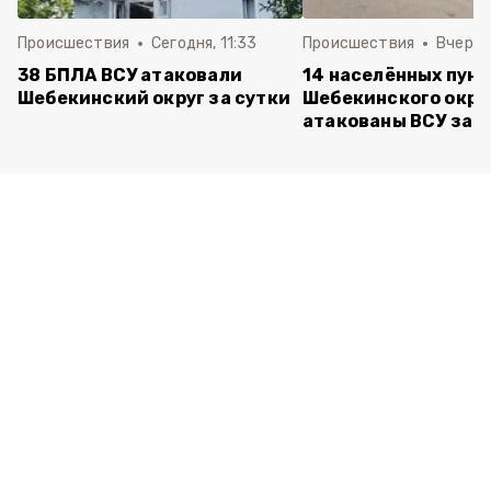
Происшествия
Сегодня, 11:33
Происшествия
Вчера, 
38 БПЛА ВСУ атаковали
14 населённых пун
Шебекинский округ за сутки
Шебекинского окру
атакованы ВСУ за с