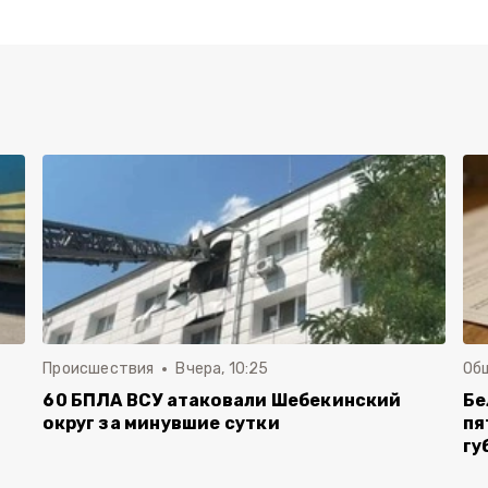
Происшествия
Вчера, 10:25
Об
60 БПЛА ВСУ атаковали Шебекинский
Бе
округ за минувшие сутки
пя
гу