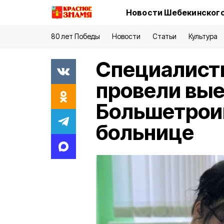
Новости Шебекинского
80 лет Победы
Новости
Статьи
Культура
Специалист
провели вые
Большетрои
больнице