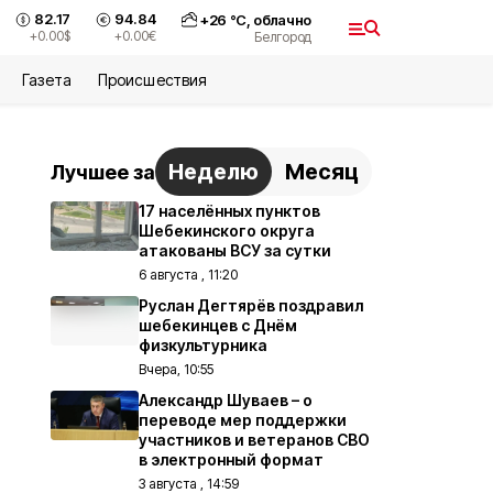
82.17
94.84
+
26
°С,
облачно
+0.00
$
+0.00
€
Белгород
Газета
Происшествия
Неделю
Месяц
Лучшее за
17 населённых пунктов
Шебекинского округа
атакованы ВСУ за сутки
6 августа , 11:20
Руслан Дегтярёв поздравил
шебекинцев с Днём
физкультурника
Вчера, 10:55
Александр Шуваев – о
переводе мер поддержки
участников и ветеранов СВО
в электронный формат
3 августа , 14:59