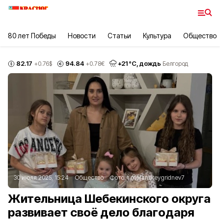
80 лет Победы
Новости
Статьи
Культура
Общество
82.17
94.84
+
21
°С,
дождь
+0.76
$
+0.78
€
Белгород
30 июля 2025, 15:24
Общество
Фото:
t.me/andreygridnev7
Жительница Шебекинского округа
развивает своё дело благодаря