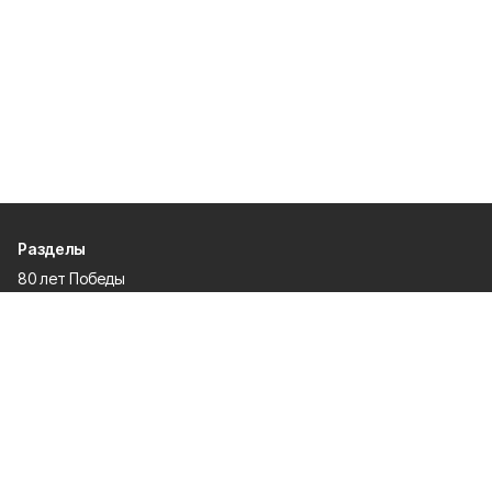
Разделы
80 лет Победы
Новости
Статьи
Культура
Общество
Спорт
Экономика
Спецпроекты