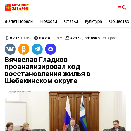
80 лет Победы
Новости
Статьи
Культура
Общество
82.17
94.84
+
29
°С,
облачно
+0.76
$
+0.78
€
Белгород
Вячеслав Гладков
проанализировал ход
восстановления жилья в
Шебекинском округе