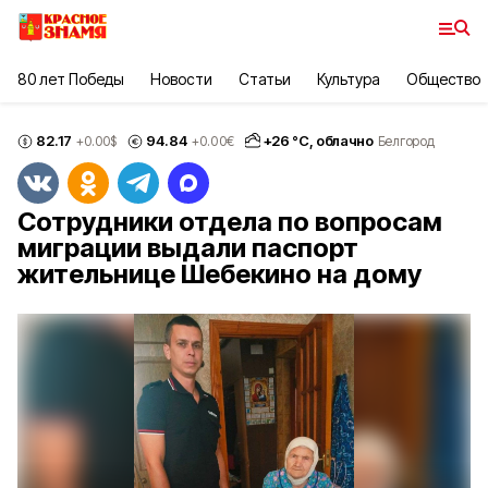
80 лет Победы
Новости
Статьи
Культура
Общество
82.17
94.84
+
26
°С,
облачно
+0.00
$
+0.00
€
Белгород
Сотрудники отдела по вопросам
миграции выдали паспорт
жительнице Шебекино на дому