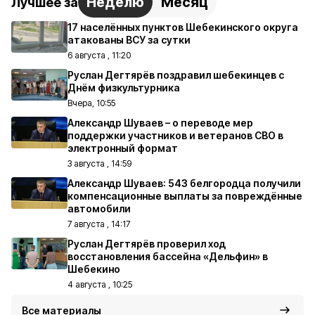
Неделю
Месяц
Лучшее за
17 населённых пунктов Шебекинского округа
атакованы ВСУ за сутки
6 августа , 11:20
Руслан Дегтярёв поздравил шебекинцев с
Днём физкультурника
Вчера, 10:55
Александр Шуваев – о переводе мер
поддержки участников и ветеранов СВО в
электронный формат
3 августа , 14:59
Александр Шуваев: 543 белгородца получили
компенсационные выплаты за повреждённые
автомобили
7 августа , 14:17
Руслан Дегтярёв проверил ход
восстановления бассейна «Дельфин» в
Шебекино
4 августа , 10:25
Все материалы