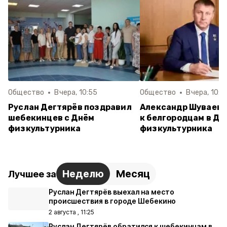
Общество
Вчера, 10:55
Общество
Вчера, 10:0
Руслан Дегтярёв поздравил
Александр Шуваев 
шебекинцев с Днём
к белгородцам в Де
физкультурника
физкультурника
Неделю
Месяц
Лучшее за
Руслан Дегтярёв выехал на место
происшествия в городе Шебекино
2 августа , 11:25
Руслан Дегтярёв обратился к шебекинцам в