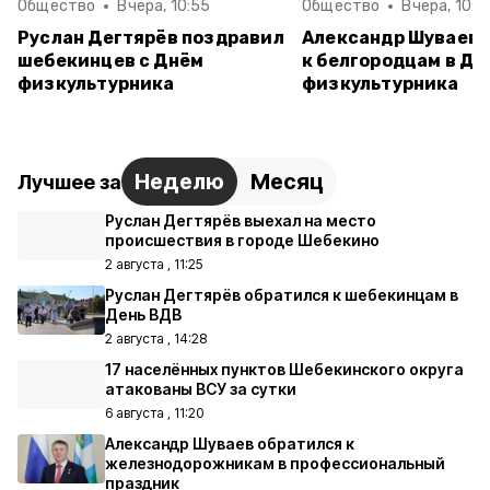
Общество
Вчера, 10:55
Общество
Вчера, 10:0
Руслан Дегтярёв поздравил
Александр Шуваев 
шебекинцев с Днём
к белгородцам в Де
физкультурника
физкультурника
Неделю
Месяц
Лучшее за
Руслан Дегтярёв выехал на место
происшествия в городе Шебекино
2 августа , 11:25
Руслан Дегтярёв обратился к шебекинцам в
День ВДВ
2 августа , 14:28
17 населённых пунктов Шебекинского округа
атакованы ВСУ за сутки
6 августа , 11:20
Александр Шуваев обратился к
железнодорожникам в профессиональный
праздник