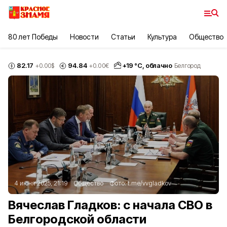
80 лет Победы
Новости
Статьи
Культура
Общество
82.17
94.84
+
19
°С,
облачно
+0.00
$
+0.00
€
Белгород
4 июня 2025, 21:19
Общество
Фото:
t.me/vvgladkov
Вячеслав Гладков: с начала СВО в
Белгородской области