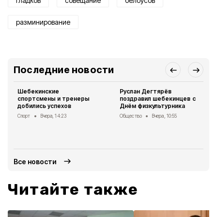
гладков
совещание
белоусов
разминирование
Последние новости
Шебекинские
Руслан Дегтярёв
спортсмены и тренеры
поздравил шебекинцев с
добились успехов
Днём физкультурника
Спорт
Вчера, 14:23
Общество
Вчера, 10:55
Все новости
Читайте также